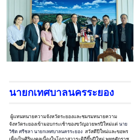
นายกเทศบาลนครระยอง
ผู้แทนทนายความจังหวัดระยองและชมรมทนายความ
จังหวัดระยองเข้ามอบกระเช้าของขวัญอวยพรปีใหม่แด่
นาย
สวัสดีปีใหม่และขอพร
วิชิต ศรีชลา นายกเทศบาลนครระยอง
เพื่อเป็นศิริมงคลเนื่องในโอกาสวาระดิถีขึ้นปีใหม่ พุทธศักราช