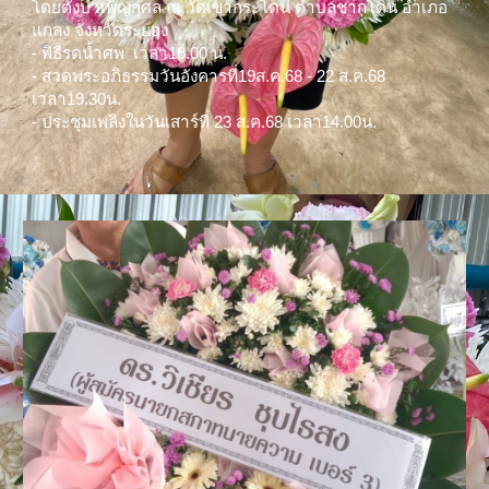
โดยตั้งบำเพ็ญกุศล ณ วัดเขากระโดน ตำบลชากโดน อำเภอ
แกลง จังหวัดระยอง
- พิธีรดน้ำศพ เวลา16.00 น.
- สวดพระอภิธรรมวันอังคารที่19ส.ค.68 - 22 ส.ค.68
เวลา19.30น.
- ประชุมเพลิงในวันเสาร์ที่ 23 ส.ค.68 เวลา14.00น.