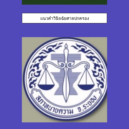
แนวคำวินิจฉัยศาลปกครอง