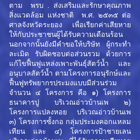
ตาม พรบ . ส่งเสริมและรักษาคุณภาพ
สิ่งแวดล้อม แห่งชาติ พ.ศ. ๒๕๓๕ ต่อ
ศาลจังหวัดระยอง เพื่อเรียกค่าเสียหาย
ให้กับประชาชนผู้ได้รับความเดือนร้อน
นอกจากนั้นยังมีคำขอให้บริษัท ผู้กระทำ
ละเมิด รับผิดชอบต่อส่วนรวม ด้วยการ
แก้ไขฟื้นฟูแหล่งเพาะพันธุ์สัตว์น้ำ และ
อนุบาลสัตว์น้ำ ตามโครงการอนุรักษ์และ
ฟื้นฟูทรัพยากรประมงแบบมีส่วนร่วม
จำนวน ๔ โครงการ คือ ๑) โครงการ
ธนาคารปู บริเวณอ่าวบ้านเพ ๒)
โครงการแปลงหอย บริเวณอ่าวบ้านเพ
๓) โครงการซั้งกอ กลุ่มประมงคอกแหลม
เทียน และ ๔) โครงการป้าชายเลน