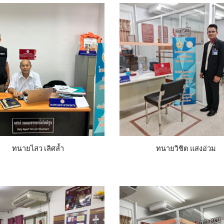
ทนายไสว เลิศล้ำ
ทนายวิชิต แสงอ่วม