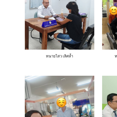
ทนายไสว เลิศล้ำ
ท