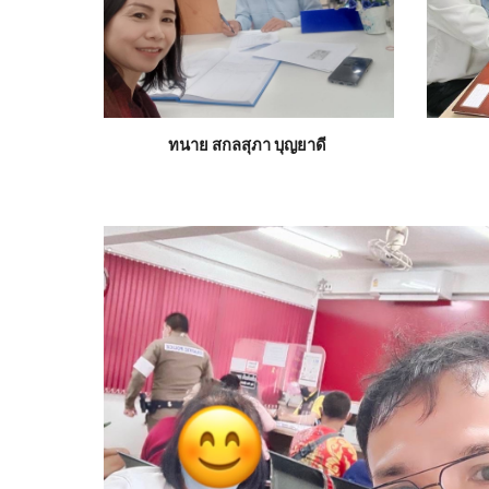
ทนาย สกลสุภา บุญยาดี