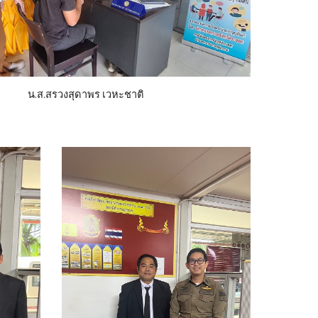
น.ส.สรวงสุดาพร เวหะชาติ