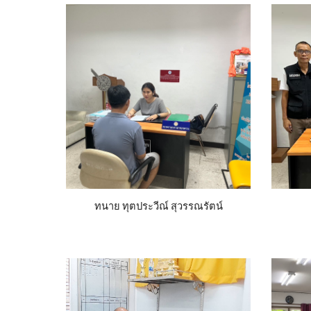
ทนาย ทุตประวีณ์ สุวรรณรัตน์