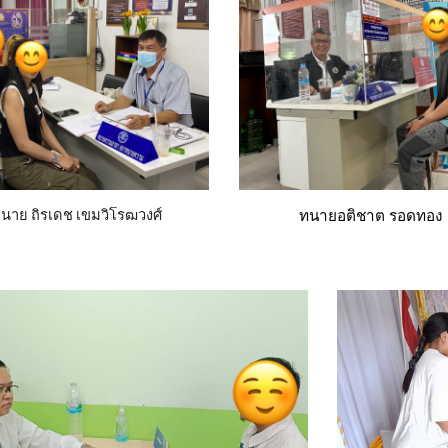
นาย ถิรเดช เขมวิโรฒวงศ์
ทนายอติชาต รอดทอง