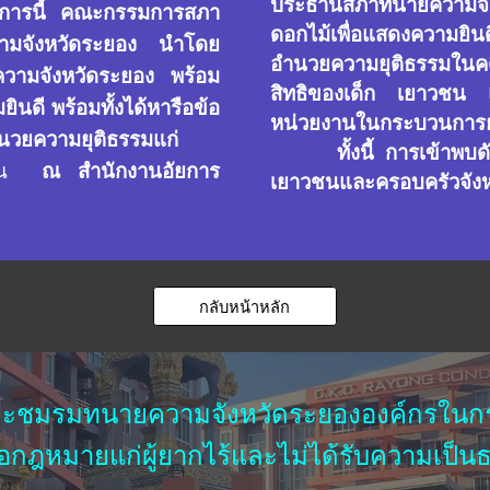
ประธานสภาทนายความจั
นการนี้ คณะกรรมการสภา
ดอกไม้เพื่อแสดงความยินด
ามจังหวัดระยอง นำโดย
อำนวยความยุติธรรมในค
วามจังหวัดระยอง พร้อม
สิทธิของเด็ก เยาวชน 
นดี พร้อมทั้งได้หารือข้อ
หน่วยงานในกระบวนการยุติ
ำนวยความยุติธรรมแก่
ทั้งนี้ การเข้าพบดังก
น
ณ สำนักงานอัยการ
เยาวชนและครอบครัวจัง
กลับหน้าหลัก
ะชมรมทนายความจังหวัดระยององค์กรในกระ
ือกฎหมายแก่ผู้ยากไร้และไม่ได้รับความเป็น