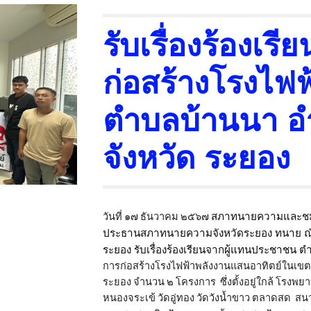
รับเรื่องร้องเร
ก่อสร้างโรงไฟฟ
ตำบลบ้านนา อ
จังหวัด ระยอง
วันที่ ๑๗ ธันวาคม ๒๕๖๗
สภาทนายความและชมร
ประธานสภาทนายความจังหวัดระยอง ทนาย ณัฐ
ระยอง
รับเรื่องร้องเรียนจากผู้แทนประชาชน 
การก่อสร้างโรงไฟฟ้าพลังงานแสนอาทิตย์ใน
เขต 
ระยอง จำนวน ๒ โครงการ ซึ่งตั้งอ
ยู่ใกล้ โรงพ
หนองจระเข้ วัดอู่ทอง วัดวังน้ำขาว ตลาดสด สนา