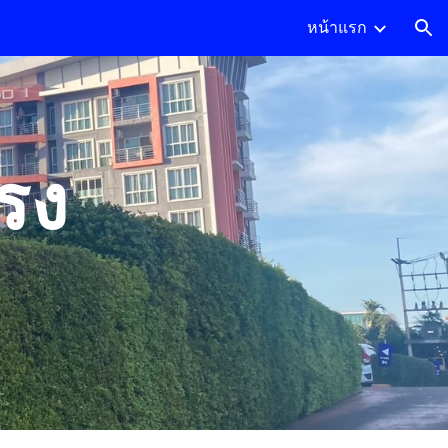
หน้าแรก
ion
รง