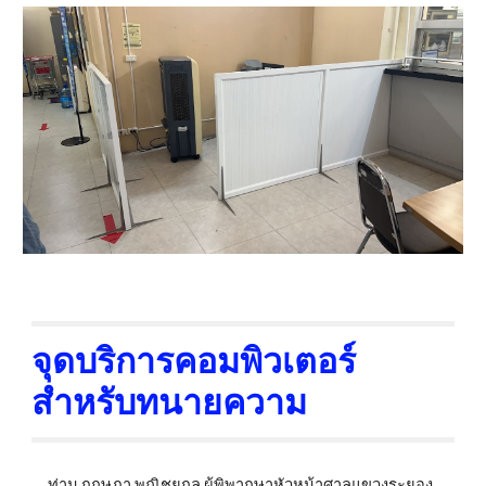
จุดบริการคอมพิวเตอร์
สำหรับทนายความ
ท่าน กฤษฎา พณิชยกุล ผู้พิพากษาหัวหน้าศาลแขวงระยอง