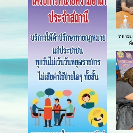
ทนายมล
ท