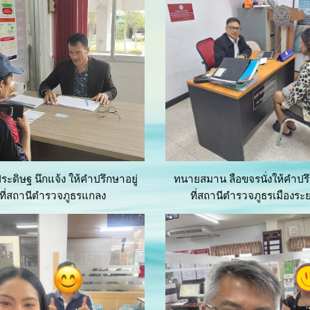
ะดิษฐ นึกแจ้ง
ให้คำปรึกษาอยู่
ทนายสมาน ลือขจรนั่งให้คำปรึ
ที่สถานีตำรวจภูธร
แกลง
ที่สถานีตำรวจภูธรเมืองระ