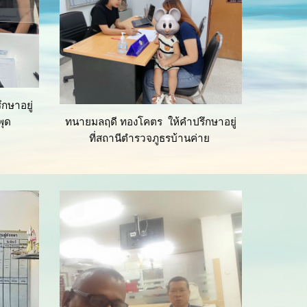
กษาอยู่
พุด
ทนายมลฤดี ทองโคตร ให้คำปรึกษาอยู่
ที่สถานีตำรวจภูธรบ้านค่าย