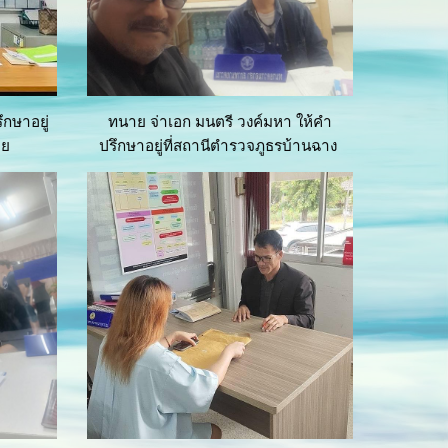
กษาอยู่
ทนาย จ่าเอก มนตรี วงค์มหา ให้คำ
าย
ปรึกษาอยู่ที่สถานีตำรวจภูธรบ้านฉาง