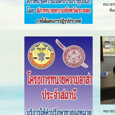
ทนายร
ที
ทนายปร