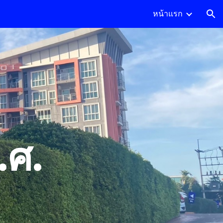
หน้าแรก
ion
.ศ.