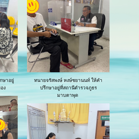
กษาอยู่
ทนายจรัสพงษ์ หงษ์ชยานนท์ ให้คำ
ยอง
ปรึกษาอยู่ที่สถานีตำรวจภูธร
มาบตาพุด