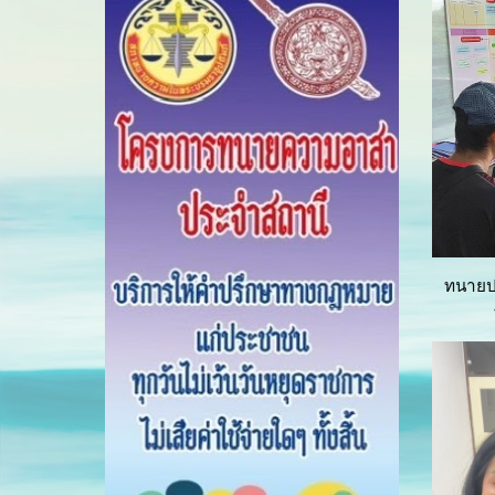
ทนายปร