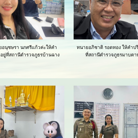
อนุชษรา นกศรีแก้วค่ะให้คำ
ทนายอภิชาติ รอดทอง ให้คำปรึ
อยู่ที่สถานีตำรวจภูธรบ้านฉาง
ที่สถานีตำรวจภูธรมาบตา