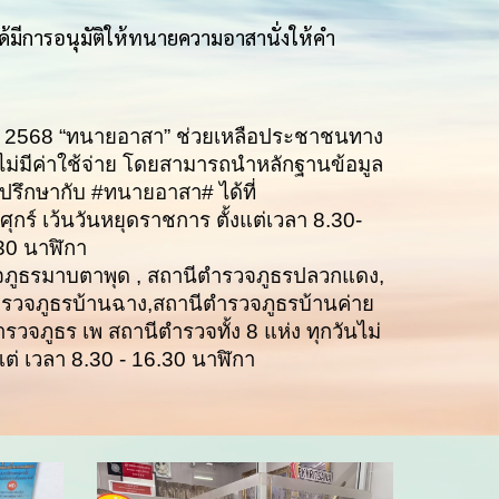
ีการอนุมัติให้ทนายความอาสานั่งให้คำ
ปี 2568 “ทนายอาสา” ช่วยเหลือประชาชนทาง
่มีค่าใช้จ่าย โดยสามารถนำหลักฐานข้อมูล
ปรึกษากั
บ #ทนายอา
สา# ได้ที่
ศุกร์ เว้นวันหยุดราชการ ตั้งแต่เวลา 8.30-
30 นาฬิกา
จภูธรมาบตาพุด , สถานีตำรวจภูธรปลวกแดง,
รวจภูธรบ้านฉาง,สถานีตำรวจภูธรบ้านค่าย
วจภูธร เพ สถานีตำรวจทั้ง 8 แห่ง ทุกวันไม่
แต่ เวลา 8.30 - 16.30 นาฬิกา