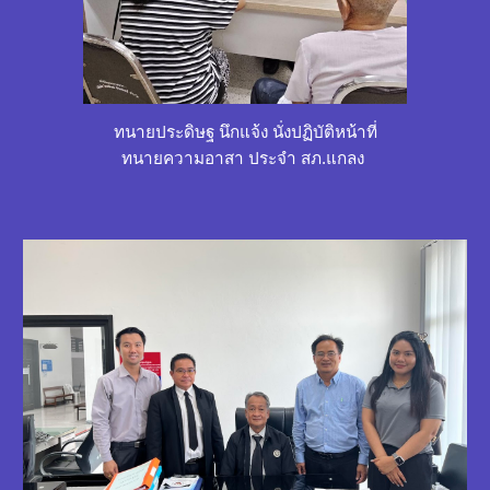
ทนายประดิษฐ นึกแจ้ง นั่งปฏิบัติหน้าที่
ทนายความอาสา ประจำ สภ.แกลง