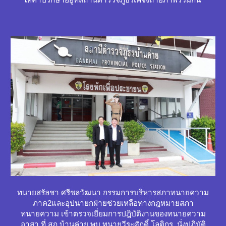
ทนายสรัลชา ศรีชลวัฒนา กรรมการบริหารสภาทนายความ
ภาค2และอุปนายกฝ่ายช่วยเหลือทางกฎหมายสภา
ทนายความ เข้าตรวจเยี่ยมการปฎิบัติงานของทนายความ
อาสา ที่ สภ
บ้านค่าย
พบ ทนาย
วีระศักดิ์ โลติกร
นั่งปฏิบัติ