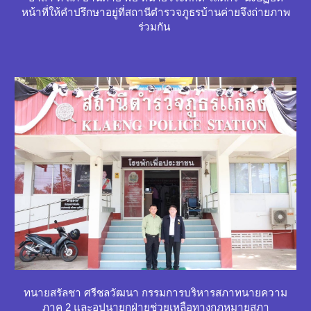
หน้าที่ให้คำปรึกษาอยู่ที่สถานีตำรวจภูธร
บ้านค่าย
จึงถ่ายภาพ
ร่วมกัน
ทนายสรัลชา ศรีชลวัฒนา กรรมการบริหารสภาทนายความ
ภาค
2
และอุปนายกฝ่ายช่วยเหลือทางกฎหมายสภา