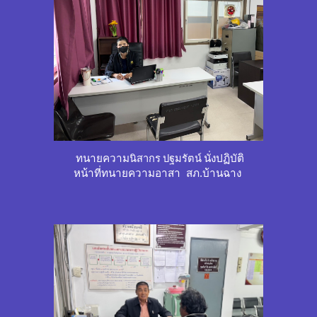
ทนายความ
นิสากร ปฐมรัตน์
นั่งปฏิบัติ
หน้าที่ทนายความอาสา สภ.บ้านฉาง