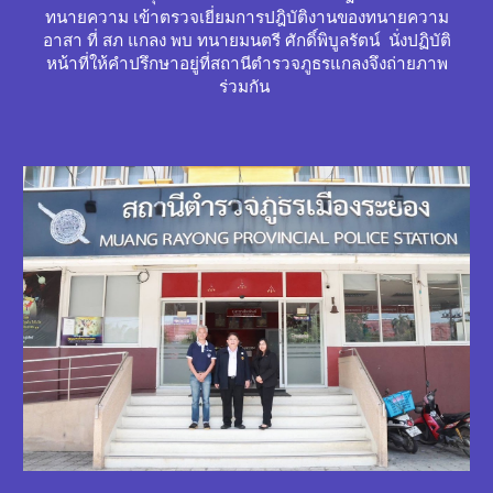
ทนายความ เข้าตรวจเยี่ยมการปฎิบัติงานของทนายความ
อาสา ที่ สภ แกลง พบ ทนายมนตรี ศักดิ์พิบูลรัตน์ นั่งปฏิบัติ
หน้าที่ให้คำปรึกษาอยู่ที่สถานีตำรวจภูธรแกลง
จึง
ถ่ายภาพ
ร่วมกัน