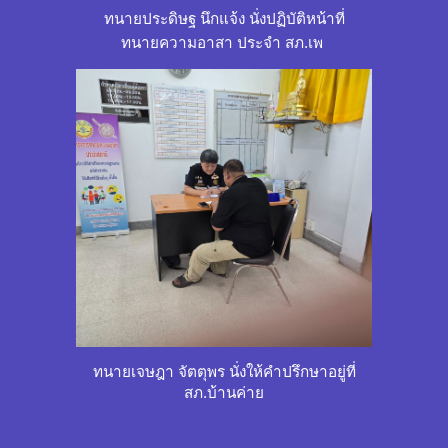
ทนายประดิษฐ นึกแจ้ง นั่งปฏิบัติหน้าที่
ทนายความอาสา ประจำ สภ.เพ
ทนายเจษฎา จัตตุพร นั่งให้คำปรึกษาอยู่ที่
สภ.
บ้านค่าย