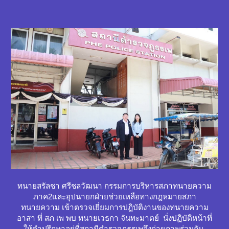
ทนายสรัลชา ศรีชลวัฒนา กรรมการบริหารสภาทนายความ
ภาค2และอุปนายกฝ่ายช่วยเหลือทางกฎหมายสภา
ทนายความ เข้าตรวจเยี่ยมการปฎิบัติงานของทนายความ
อาสา ที่ สภ เพ พบ ทนายเวธกา จันทะมาตย์ นั่งปฏิบัติหน้าที่
ให้คำปรึกษาอยู่ที่สถานีตำรวจภูธรเพจึงถ่ายภาพร่วมกัน