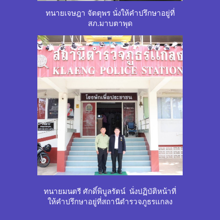
ทนายเจษฎา จัตตุพร นั่งให้คำปรึกษาอยู่ที่
สภ.
มาบตาพุด
ทนายมนตรี ศักดิ์พิบูลรัตน์ นั่งปฏิบัติหน้าที่
ให้คำปรึกษาอยู่ที่สถานีตำรวจภูธรแกลง