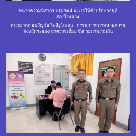
ทนายความนิสากร ปฐมรัตน์ นั่งเวรให้คำปรึกษาอยู่ที่
สภ.บ้านฉาง
ทนาย ทนายขวัญชัย ไพสิฐโสภณ กรรมการสภาทนายความ
จังหวัดระยองเขาตรวจเยี่ยม จึงถ่ายภาพร่วมกัน