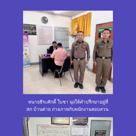
ทนายธีระศักดิ์ ใบชา นุ่งให้คำปรึกษาอยู่ทึ่
สภ บ้านค่าย ถ่ายภาพกับพนักงานสอบสวน