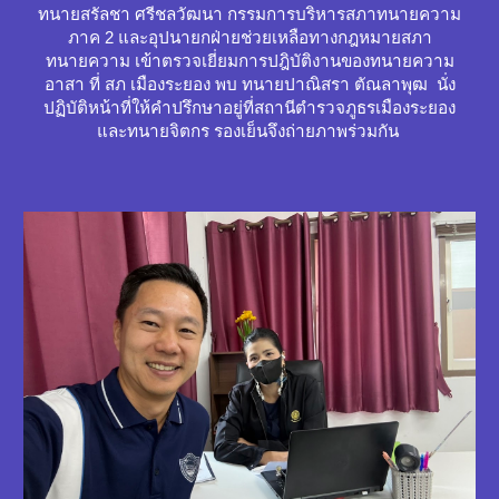
ทนายสรัลชา ศรีชลวัฒนา กรรมการบริหารสภาทนายความ
ภาค 2 และอุปนายกฝ่ายช่วยเหลือทางกฎหมายสภา
ทนายความ เข้าตรวจเยี่ยมการปฎิบัติงานของทนายความ
อาสา ที่ สภ
เมืองระยอง
พบ
ทนายปาณิสรา ตัณลาพุฒ
นั่ง
ปฏิบัติหน้าที่ให้คำปรึกษาอยู่ที่สถานีตำรวจภูธร
เมืองระยอง
และทนายจิตกร รองเย็น
จึงถ่ายภาพร่วมกัน