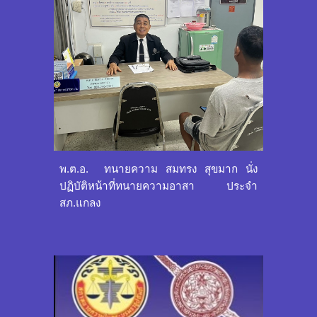
พ.ต.อ. ทนายความ สมทรง สุขมาก นั่ง
ปฏิบัติหน้าที่ทนายความอาสา ประจำ
สภ.แกลง