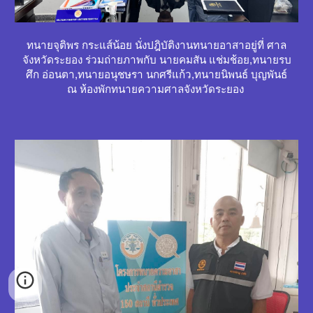
ทนายจุติพร กระแส์น้อย นั่งปฎิบัติงานทนายอาสาอยู่ที่ ศาล
จังหวัดระยอง ร่วมถ่ายภาพกับ นายคมสัน แช่มช้อย,ทนายรบ
ศึก อ่อนตา,ทนายอนุชษรา นกศรีแก้ว,ทนายนิพนธ์ บุญพันธ์
ณ ห้องพักทนายความศาลจังหวัดระยอง