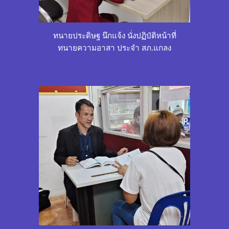
ทนายประดิษฐ นึกแจ้ง นั่งปฏิบัติหน้าที่
ทนายความอาสา ประจำ สภ.
แกลง