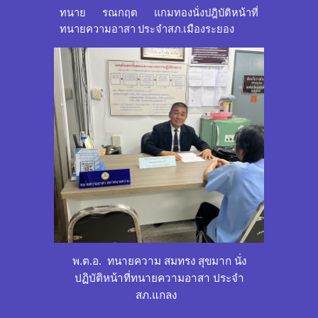
ทนาย รณกฤต แกมทองนั่งปฎิบัติหน้าที่
ทนายความอาสา ประจำสภ.เมืองระยอง
พ.ต.อ. ทนายความ สมทรง สุขมาก นั่ง
ปฏิบัติหน้าที่ทนายความอาสา ประจำ
สภ.แกลง