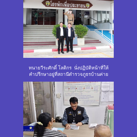
ทนายวีระศักดิ์ โลติกร นั่งปฏิบัติหน้าที่ให้
คำปรึกษาอยู่ที่สถานีตำรวจภูธรบ้านค่าย